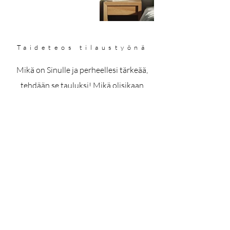
Taideteos tilaustyönä
Mikä on Sinulle ja perheellesi tärkeää,
tehdään se tauluksi! Mikä olisikaan
koskettavampi lahja, kuin taulu, joka on
saajalleen räätälöity? Tai ehkä yrityksesi
haluaa taulun tai taulusarjan omista
arvoistaan ja tarinastaan.
Lue lisää
tilaustyöprosessista.
Mikäli toiselle taulun teettäminen
tuntuu vaikealta, voit myös ostaa
verkkokaupastani
lahjakortin oman