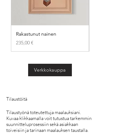
Rakastunut nainen
Too Sweet
Hinta
Hinta
235,00 €
325,00 €
Verkkokauppa
Tilaustöitä
Tilaustyönä toteutettuja maalauksiani.
Kuvaa klikkaamalla voit tutustua tarkemmin
suunnitteluprosessiin sekä asiakkaan
toiveisiin ja tarinaan maalauksen taustalla.